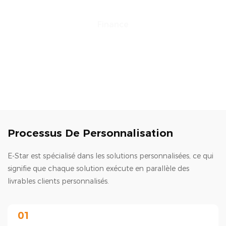
Finance
Au cours des 20 dernières années, nous avons
progressivement ajouté une suite complète de
services proposés par nos experts passionnés,
spécifiquement adaptés aux besoins courants de
déploiement en libre-service.
Processus De Personnalisation
E-Star est spécialisé dans les solutions personnalisées, ce qui
signifie que chaque solution exécute en parallèle des
livrables clients personnalisés.
01