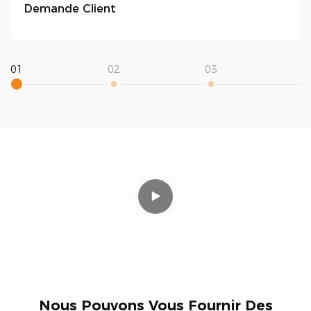
Demande Client
01
02
03
0
Nous Pouvons Vous Fournir Des