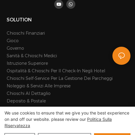
SOLUTION
Chioschi Finanziari
Gioco
Governo
Sanità & Chioschi Medici
Istruzione Superiore
Ospitalità & Chioschi Per Il Check-In Negli Hotel
Chioschi Self-Service Per La Gestione Dei Parcheggi
Noleggio & Servizi Alle Imprese
Chioschi Al Dettaglio
Deposito & Postale
Trasporti & Turismo
We use cookies to ensure that we give you the best experience
on and off our website. please review our
Politica Sulla
Riservatezza
Copyright © 2026 E-Star Information Technology Co., Ltd -