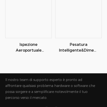
Ispezione
Pesatura
Aeroportuale
Intelligente&Dimens
Pesatura
Ionamento Machi
Misurazione
Tutto In Uno
Scansione Bagagli
Il nostro team di supporto esperto è pronto ad
affrontare qualsiasi problema hardware o software che
possa sorgere e a semplificare notevolmente il tuo
percorso verso il mercato.