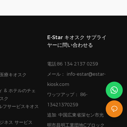
E-Star キオスク サプライ
ヤーに問い合わせる
電話:86 134 2137 0259
メール：
info-estar@estar-
 医療キオスク
kiosk.com
 & ホテルのチェ
ワッツアップ：
86-
オスク
13421370259
ルフサービスキオス
追加: 中国広東省深セン市光
ビジネス サービス
明市昌明工業団地Cブロック