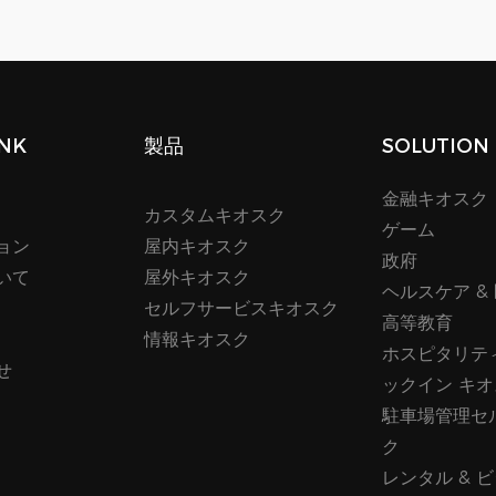
INK
製品
SOLUTION
金融キオスク
カスタムキオスク
ゲーム
ョン
屋内キオスク
政府
いて
屋外キオスク
ヘルスケア &
セルフサービスキオスク
高等教育
情報キオスク
ホスピタリティ
せ
ックイン キ
駐車場管理セ
ク
レンタル & 