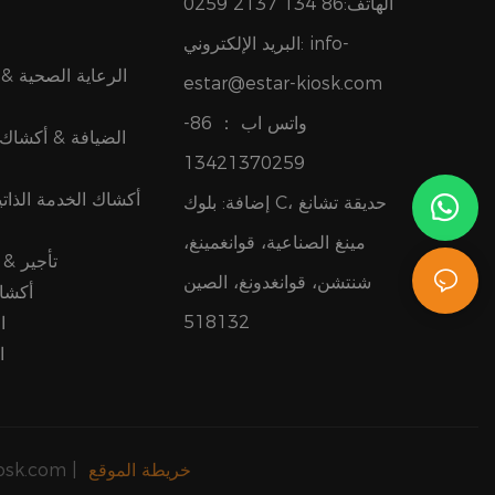
الهاتف:86 134 2137 0259
info-
البريد الإلكتروني:
الرعاية الصحية & 
estar@estar-kiosk.com
واتس اب ：
86-
الضيافة & أكشاك
13421370259
أكشاك الخدمة الذاتي
إضافة: بلوك C، حديقة تشانغ
مينغ الصناعية، قوانغمينغ،
تأجير & 
شنتشن، قوانغدونغ، الصين
أكشاك
518132
ا
ا
خريطة الموقع
حقوق الطبع والنشر © 2024 شركة إي ست