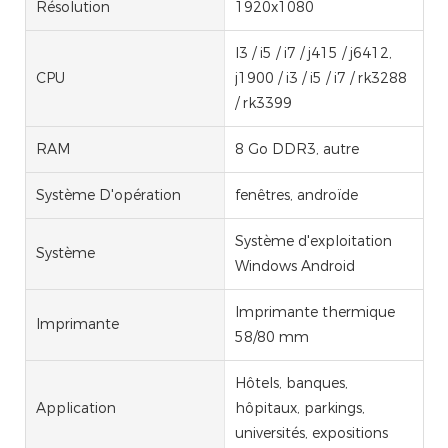
Résolution
1920x1080
I3 / i5 / i7 / j415 / j6412,
CPU
j1900 / i3 / i5 / i7 / rk3288
/ rk3399
RAM
8 Go DDR3, autre
Système D'opération
fenêtres, androïde
Système d'exploitation
Système
Windows Android
Imprimante thermique
Imprimante
58/80 mm
Hôtels, banques,
Application
hôpitaux, parkings,
universités, expositions