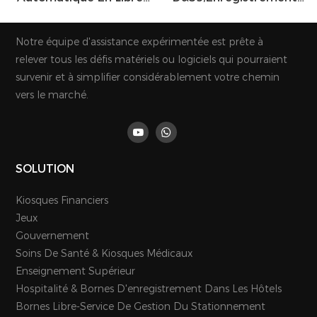
Service À Prix
D&39;hôtel Au Sol,
D&39;usine, Kiosque De
Borne De Paiement En
Notre équipe d'assistance expérimentée est prête à
Tickets De Paiement
Libre-Service,
relever tous les défis matériels ou logiciels qui pourraient
Personnalisés Pour
Distributeur De Billets Et
survenir et à simplifier considérablement votre chemin
Centre
De Cartes À Écran
vers le marché.
Commercial/hôtel
Tactile
SOLUTION
Kiosques Financiers
Jeux
Gouvernement
Soins De Santé & Kiosques Médicaux
Enseignement Supérieur
Hospitalité & Bornes D'enregistrement Dans Les Hôtels
Bornes Libre-Service De Gestion Du Stationnement