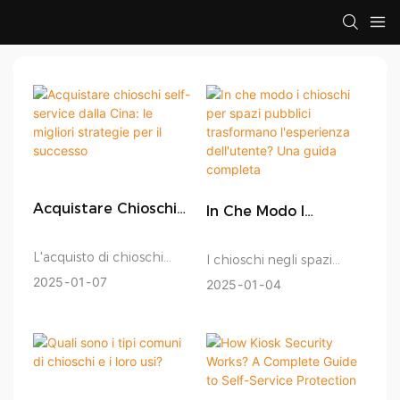
Acquistare Chioschi
In Che Modo I
Self-Service Dalla
Chioschi Per Spazi
Cina: Le Migliori
Pubblici Trasformano
L'acquisto di chioschi
I chioschi negli spazi
Strategie Per Il
L'esperienza
dalla Cina richiede
pubblici fungono da
2025
01
07
2025
01
04
Successo
Dell'utente? Una
pianificazione ed
concierge digitali,
Guida Completa
esecuzione strategica. Le
offrendo assistenza
strategie chiave includono
nell'orientamento,
la selezione di fornitori
informazioni in tempo
affidabili, la garanzia di
reale, directory interattive