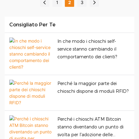
1
2
3
parte di un
intuizioni
Scopri di più
l'efficienza del servizio.
implementatore esperto.
e dati. Impara
Scopri dati reali sul ROI,
dall'esperienza diretta
Benefici
Consigliato Per Te
storie di successo e
degli esperti del settore
strategie di
con storie di successo di
,
In che modo i chioschi self-
personalizzazione nei
implementazione, analisi
caratteristiche
service stanno cambiando il
settori vendita al
del ROI e innovazioni
comportamento dei clienti?
dettaglio, sanità, ospitalità
future.
,
e altro ancora.
E
Perché la maggior parte dei
ROI
chioschi dispone di moduli RFID?
analisi
Perché i chioschi ATM Bitcoin
stanno diventando un punto di
svolta per l'adozione delle