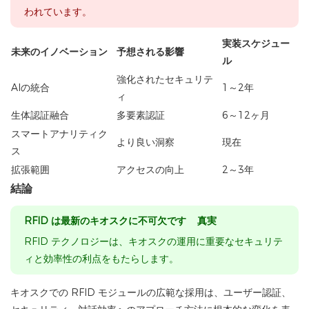
われています。
実装スケジュー
未来のイノベーション
予想される影響
ル
強化されたセキュリテ
AIの統合
1～2年
ィ
生体認証融合
多要素認証
6～12ヶ月
スマートアナリティク
より良い洞察
現在
ス
拡張範囲
アクセスの向上
2～3年
結論
RFID は最新のキオスクに不可欠です 真実
RFID テクノロジーは、キオスクの運用に重要なセキュリテ
ィと効率性の利点をもたらします。
キオスクでの RFID モジュールの広範な採用は、ユーザー認証、