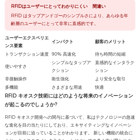
RFIDはユーザーにとってわかりにくい 間違い
RFID はタップアンドゴーのシンプルさにより、あらゆる年
齢層のユーザーにとって非常に直感的です。
ユーザーエクスペリエ
インパクト
顧客のメリット
ンス要素
トランザクション速度
90% 高速化
待ち時間の短縮
シンプルなタップア
直感的なインタラク
使いやすさ
クション
ション
非接触操作
衛生強化
より安全な取引
多機能
さまざまな用途
快適
RFID キオスク技術にはどのような将来のイノベーション
が起こるのでしょうか?
RFID キオスク開発への関与に基づいて、私はテクノロジーの急速
な進化を目の当たりにしており、エキサイティングなイノベーシ
ョンが目前に迫っていることがわかります。 新しい機能の統合に