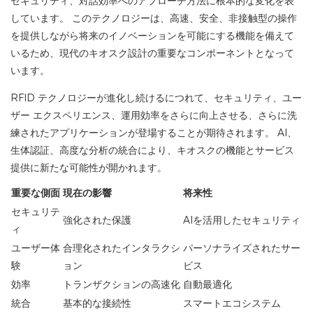
セキュリティ、対話効率へのアプローチ方法に根本的な変化を表
しています。 このテクノロジーは、高速、安全、非接触型の操作
を提供しながら将来のイノベーションを可能にする機能を備えて
いるため、現代のキオスク設計の重要なコンポーネントとなって
います。
RFID テクノロジーが進化し続けるにつれて、セキュリティ、ユー
ザー エクスペリエンス、運用効率をさらに向上させる、さらに洗
練されたアプリケーションが登場することが期待されます。 AI、
生体認証、高度な分析の統合により、キオスクの機能とサービス
提供に新たな可能性が開かれます。
重要な側面
現在の影響
将来性
セキュリテ
強化された保護
AIを活用したセキュリティ
ィ
ユーザー体
合理化されたインタラクシ
パーソナライズされたサー
験
ョン
ビス
効率
トランザクションの高速化
自動最適化
統合
基本的な接続性
スマートエコシステム