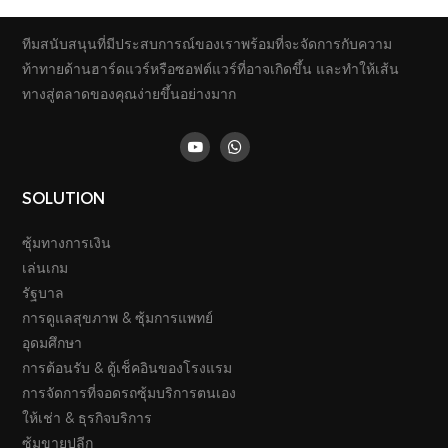
ราคาโรงงาน เครื่องจำหน่าย
บริการหลายรูปแบบ
ตั๋วชำระเงินแบบกำหนดเอง
ทีมสนับสนุนที่มีประสบการณ์ของเราพร้อมที่จะจัดการกับความ
สำหรับห้างสรรพสินค้า/
ท้าทายด้านฮาร์ดแวร์หรือซอฟต์แวร์ที่อาจเกิดขึ้น และทำให้เส้น
โรงแรม
ทางสู่ตลาดของคุณง่ายขึ้นอย่างมาก
SOLUTION
ซุ้มทางการเงิน
เล่นเกม
รัฐบาล
การดูแลสุขภาพ & ซุ้มการแพทย์
อุดมศึกษา
การต้อนรับ & ตู้เช็คอินของโรงแรม
การจัดการที่จอดรถซุ้มบริการตนเอง
ให้เช่า & ธุรกิจบริการ
ซุ้มขายปลีก