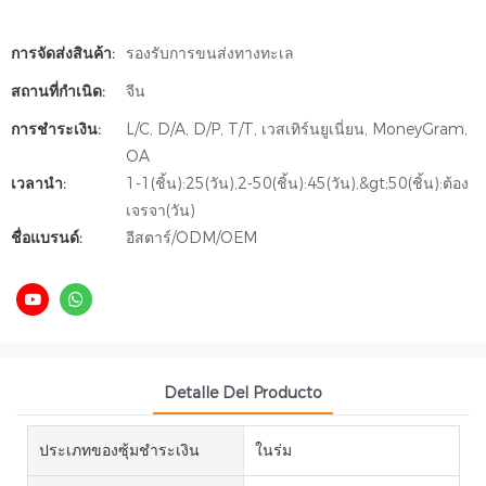
การจัดส่งสินค้า:
รองรับการขนส่งทางทะเล
สถานที่กำเนิด:
จีน
การชำระเงิน:
L/C, D/A, D/P, T/T, เวสเทิร์นยูเนี่ยน, MoneyGram,
OA
เวลานำ:
1-1(ชิ้น):25(วัน),2-50(ชิ้น):45(วัน),&gt;50(ชิ้น):ต้อง
เจรจา(วัน)
ชื่อแบรนด์:
อีสตาร์/ODM/OEM
Detalle Del Producto
ประเภทของซุ้มชำระเงิน
ในร่ม