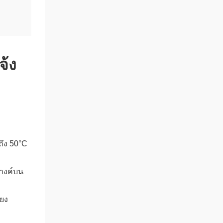
จ้ง
ถึง 50°C
ตางค์บน
ียง