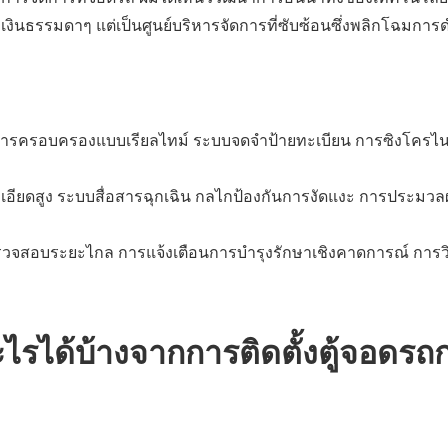
ระเงินธรรมดาๆ แต่เป็นศูนย์บริหารจัดการที่ซับซ้อนซึ่งพลิกโฉมการ
รครอบครองแบบเรียลไทม์ ระบบจดจำป้ายทะเบียน การซิงโครไน
อียดสูง ระบบสื่อสารฉุกเฉิน กลไกป้องกันการงัดแงะ การประมว
สอบระยะไกล การแจ้งเตือนการบำรุงรักษาเชิงคาดการณ์ การวิ
รได้บ้างจากการติดตั้งตู้จอดรถ