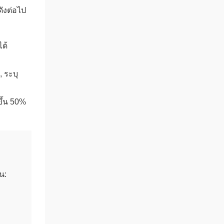
ังต่อไป
ด้
 ระบุ
ึ้น 50%
น: