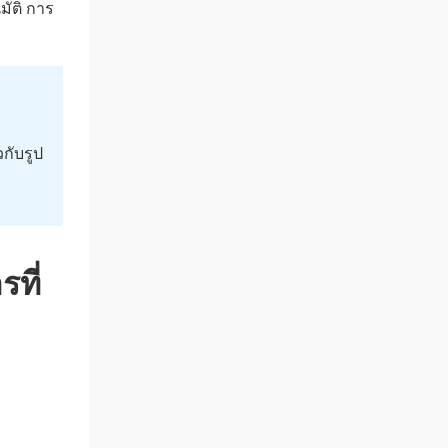
ัติ การ
กับรูป