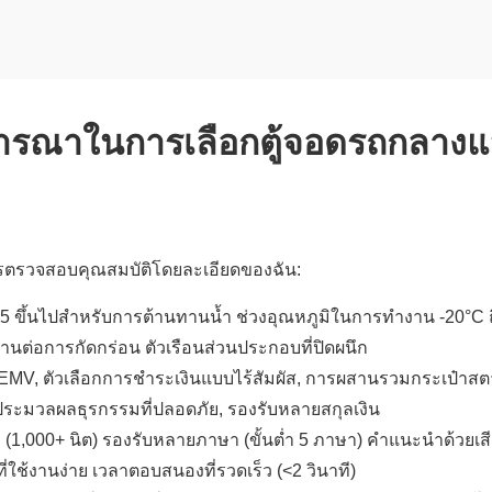
จารณาในการเลือกตู้จอดรถกลางแ
รตรวจสอบคุณสมบัติโดยละเอียดของฉัน:
5 ขึ้นไปสำหรับการต้านทานน้ำ ช่วงอุณหภูมิในการทำงาน -20°C 
นทานต่อการกัดกร่อน ตัวเรือนส่วนประกอบที่ปิดผนึก
ับ EMV, ตัวเลือกการชำระเงินแบบไร้สัมผัส, การผสานรวมกระเป๋าส
ระมวลผลธุรกรรมที่ปลอดภัย, รองรับหลายสกุลเงิน
1,000+ นิต) รองรับหลายภาษา (ขั้นต่ำ 5 ภาษา) คำแนะนำด้วยเส
่ใช้งานง่าย เวลาตอบสนองที่รวดเร็ว (<2 วินาที)