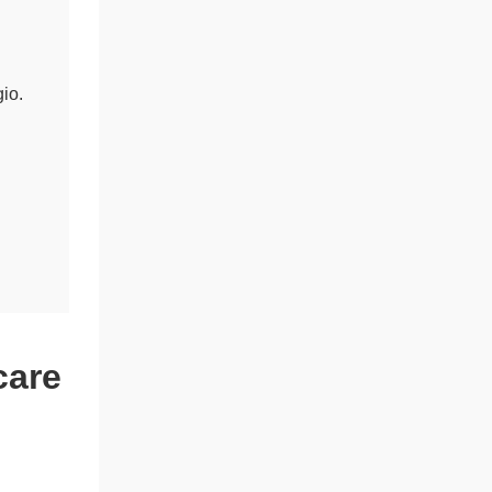
io.
care