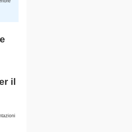
eriore
r il
ntazioni