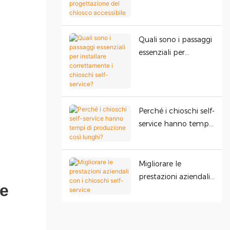
disabilità?
Funzionalità di
progettazione del
Quali sono i passaggi
chiosco accessibile
essenziali per
installare
correttamente i
chioschi self-service?
Perché i chioschi self-
service hanno tempi
di produzione così
lunghi?
Migliorare le
prestazioni aziendali
con i chioschi self-
service