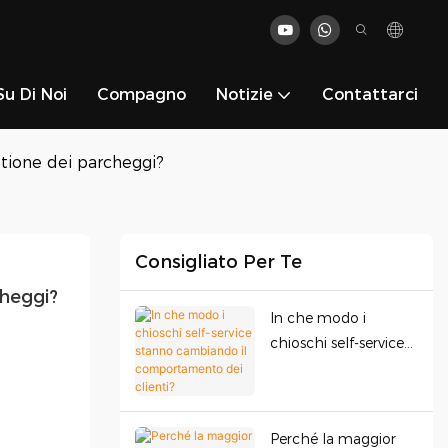
Su Di Noi
Compagno
Notizie
Contattarci
tione dei parcheggi?
Consigliato Per Te
heggi?
In che modo i
chioschi self-service
stanno cambiando il
comportamento dei
clienti?
Perché la maggior