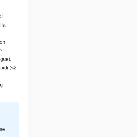
di
lla
con
e
ngue),
apidi (<2
ng
ose