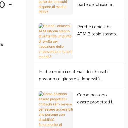
o -
parte dei chioschi
dispone di moduli
RFID?
Perché i chioschi
ATM Bitcoin stanno
diventando un punto
na
di svolta per
l'adozione delle
criptovalute in tutto
il mondo?
In che modo i materiali dei chioschi
possono migliorare la longevità
aziendale?
Come possono
essere progettati i
chioschi self-service
per essere accessibili
alle persone con