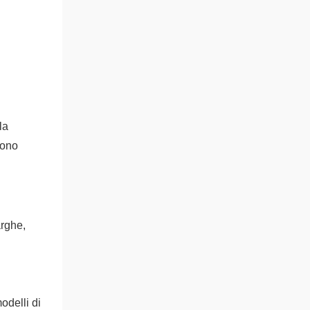
la
sono
arghe,
odelli di