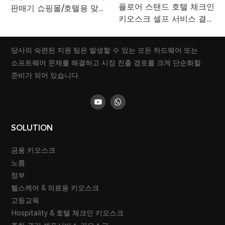
플로어 스탠드 호텔 체크인
판매기 쇼핑몰/호텔용 맞춤
키오스크 셀프 서비스 결제
형 지불 티켓 키오스크
기 키오스크 터치 스크린 티
켓 및 카드 디스펜서
당사의 숙련된 지원 팀은 발생할 수 있는 모든 하드웨어 또는
소프트웨어 문제를 해결하고 시장 진출 경로를 크게 단순화할
준비가 되어 있습니다.
SOLUTION
금융 키오스크
노름
정부
헬스케어 & 의료용 키오스크
고등교육
Hospitality & 호텔 체크인 키오스크