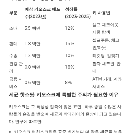
예상 키오스크 배포
성장률
부문
키 사용법
수(2023년)
(2023-2025)
셀프 체크아웃,
소매
3.5 백만
12%
제품 탐색
셀프주문, 체크
환대
1.8 백만
15%
인/아웃
수송
1.2 백만
10%
티켓팅, 길찾기
건강 관
환자 체크인, 안
0.8 백만
18%
리
내
금융 서
ATM 거래, 계좌
0.6 백만
8%
비스
서비스
세균 핫스팟: 키오스크에 특별한 주의가 필요한 이유
키오스크는 그 특성상
접촉이 많은 표면
. 하루 종일 수많은 사
람들의 손길을 받으며 세균과 박테리아의 온상이 되고 있습니
다. 연구에 따르면:
키오스크 터치스크린은 공중 변기보다 더 많은 세균을 보유