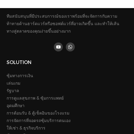
ราคาโรงงาน เครื่องจำหน่าย
บริการหลายรูปแบบ
ตั๋วชำระเงินแบบกำหนดเอง
ทีมสนับสนุนที่มีประสบการณ์ของเราพร้อมที่จะจัดการกับความ
สำหรับห้างสรรพสินค้า/
ท้าทายด้านฮาร์ดแวร์หรือซอฟต์แวร์ที่อาจเกิดขึ้น และทำให้เส้น
โรงแรม
ทางสู่ตลาดของคุณง่ายขึ้นอย่างมาก
SOLUTION
ซุ้มทางการเงิน
เล่นเกม
รัฐบาล
การดูแลสุขภาพ & ซุ้มการแพทย์
อุดมศึกษา
การต้อนรับ & ตู้เช็คอินของโรงแรม
การจัดการที่จอดรถซุ้มบริการตนเอง
ให้เช่า & ธุรกิจบริการ