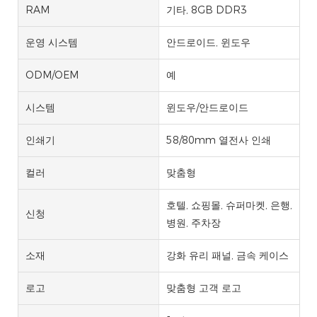
RAM
기타, 8GB DDR3
운영 시스템
안드로이드, 윈도우
ODM/OEM
예
시스템
윈도우/안드로이드
인쇄기
58/80mm 열전사 인쇄
컬러
맞춤형
호텔, 쇼핑몰, 슈퍼마켓, 은행,
신청
병원, 주차장
소재
강화 유리 패널, 금속 케이스
로고
맞춤형 고객 로고