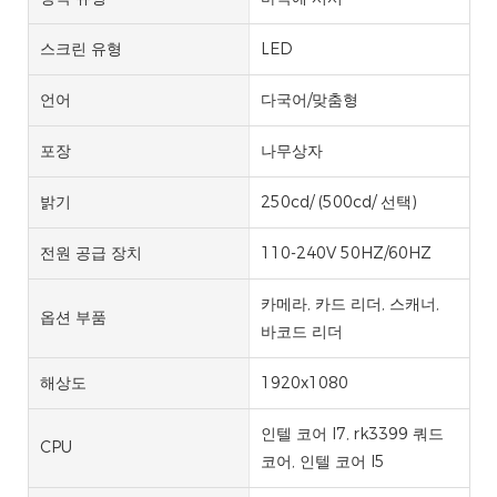
스크린 유형
LED
언어
다국어/맞춤형
포장
나무상자
밝기
250cd/ (500cd/ 선택)
전원 공급 장치
110-240V 50HZ/60HZ
카메라, 카드 리더, 스캐너,
옵션 부품
바코드 리더
해상도
1920x1080
인텔 코어 I7, rk3399 쿼드
CPU
코어, 인텔 코어 I5