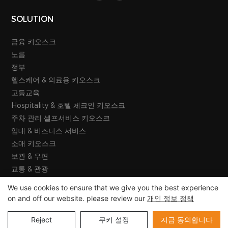
SOLUTION
금융 키오스크
노름
정부
헬스케어 & 의료용 키오스크
고등교육
Hospitality & 호텔 체크인 키오스크
주차 관리 셀프서비스 키오스크
임대 & 비즈니스 서비스
소매 키오스크
보관 & 우편
교통 & 관광
We use cookies to ensure that we give you the best experience
on and off our website. please review our
개인 정보 정책
Copyright © 2026 (주)이스타정보기술 - www.estarkiosk.com |
시테 마 푸르
Reject
쿠키 설정
지금 동의합니다