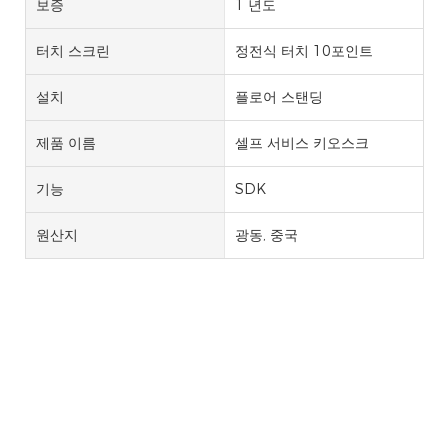
보증
1 년도
터치 스크린
정전식 터치 10포인트
설치
플로어 스탠딩
제품 이름
셀프 서비스 키오스크
기능
SDK
원산지
광동, 중국