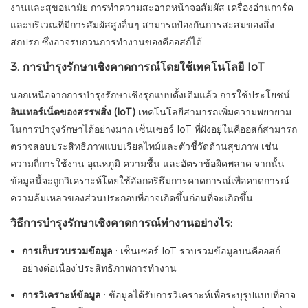
งานและสุขอนามัย การทำความสะอาดหน้าจอสัมผัส เครื่องอ่านการ์ด
และบริเวณที่มีการสัมผัสสูงอื่นๆ สามารถป้องกันการสะสมของสิ่ง
สกปรก ซึ่งอาจรบกวนการทำงานของคีออสก์ได้
3. การบำรุงรักษาเชิงคาดการณ์โดยใช้เทคโนโลยี IoT
นอกเหนือจากการบำรุงรักษาเชิงรุกแบบดั้งเดิมแล้ว การใช้ประโยชน์
อินเทอร์เน็ตของสรรพสิ่ง (IoT)
เทคโนโลยีสามารถเพิ่มความพยายาม
ในการบำรุงรักษาได้อย่างมาก เซ็นเซอร์ IoT ที่ฝังอยู่ในคีออสก์สามารถ
ตรวจสอบประสิทธิภาพแบบเรียลไทม์และตัวชี้วัดด้านสุขภาพ เช่น
ความถี่การใช้งาน อุณหภูมิ ความชื้น และอัตราข้อผิดพลาด จากนั้น
ข้อมูลนี้จะถูกวิเคราะห์โดยใช้อัลกอริธึมการคาดการณ์เพื่อคาดการณ์
ความล้มเหลวของส่วนประกอบที่อาจเกิดขึ้นก่อนที่จะเกิดขึ้น
วิธีการบำรุงรักษาเชิงคาดการณ์ทำงานอย่างไร:
การเก็บรวบรวมข้อมูล
: เซ็นเซอร์ IoT รวบรวมข้อมูลบนคีออสก์
อย่างต่อเนื่อง’ประสิทธิภาพการทำงาน
การวิเคราะห์ข้อมูล
: ข้อมูลได้รับการวิเคราะห์เพื่อระบุรูปแบบที่อาจ