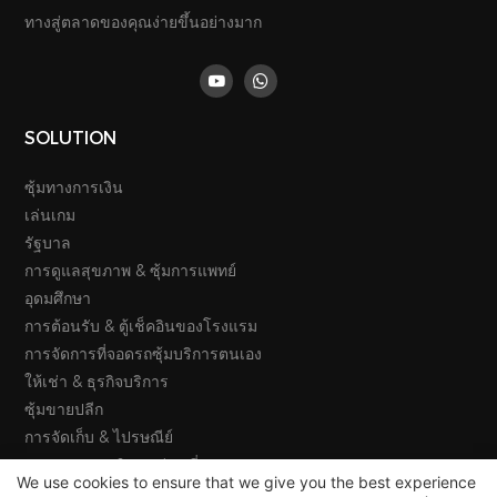
ทางสู่ตลาดของคุณง่ายขึ้นอย่างมาก
SOLUTION
ซุ้มทางการเงิน
เล่นเกม
รัฐบาล
การดูแลสุขภาพ & ซุ้มการแพทย์
อุดมศึกษา
การต้อนรับ & ตู้เช็คอินของโรงแรม
การจัดการที่จอดรถซุ้มบริการตนเอง
ให้เช่า & ธุรกิจบริการ
ซุ้มขายปลีก
การจัดเก็บ & ไปรษณีย์
การคมนาคม & การท่องเที่ยว
We use cookies to ensure that we give you the best experience