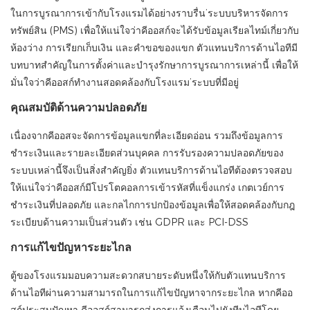
ในการบูรณาการเข้ากับโรงแรมได้อย่างราบรื่น’ระบบบริหารจัดการ
ทรัพย์สิน (PMS) เพื่อให้แน่ใจว่าคีออสก์จะได้รับข้อมูลเรียลไทม์เกี่ยวกับ
ห้องว่าง การเรียกเก็บเงิน และคำขอของแขก ตัวแทนบริการด้านไอทีมี
บทบาทสำคัญในการตั้งค่าและบำรุงรักษาการบูรณาการเหล่านี้ เพื่อให้
มั่นใจว่าคีออสก์ทำงานสอดคล้องกับโรงแรม’ระบบที่มีอยู่
คุณสมบัติด้านความปลอดภัย
เนื่องจากคีออสจะจัดการข้อมูลแขกที่ละเอียดอ่อน รวมถึงข้อมูลการ
ชำระเงินและรายละเอียดส่วนบุคคล การรับรองความปลอดภัยของ
ระบบเหล่านี้จึงเป็นสิ่งสำคัญยิ่ง ตัวแทนบริการด้านไอทีต้องตรวจสอบ
ให้แน่ใจว่าคีออสก์มีโปรโตคอลการเข้ารหัสที่แข็งแกร่ง เกตเวย์การ
ชำระเงินที่ปลอดภัย และกลไกการปกป้องข้อมูลเพื่อให้สอดคล้องกับกฎ
ระเบียบด้านความเป็นส่วนตัว เช่น GDPR และ PCI-DSS
การแก้ไขปัญหาระยะไกล
ตู้ของโรงแรมมอบความสะดวกสบายระดับหนึ่งให้กับตัวแทนบริการ
ด้านไอทีผ่านความสามารถในการแก้ไขปัญหาจากระยะไกล หากคีออ