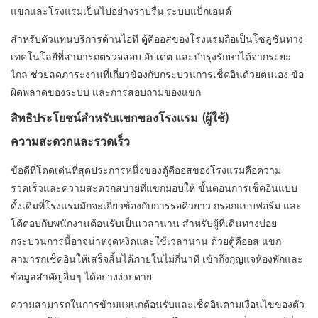
แขกและโรงแรมเป็นไปอย่างราบรื่น’ระบบแบ็กเอนด์
สำหรับตัวแทนบริการด้านไอที ตู้คีออสของโรงแรมถือเป็นโซลูชันทาง
เทคโนโลยีที่สามารถตรวจสอบ อัปเดต และบำรุงรักษาได้จากระยะ
ไกล ช่วยลดภาระงานที่เกี่ยวข้องกับกระบวนการเช็คอินด้วยตนเอง ข้อ
ผิดพลาดของระบบ และการสอบถามของแขก
สิทธิประโยชน์สำหรับแขกของโรงแรม (ผู้ใช้)
ความสะดวกและรวดเร็ว
ข้อดีที่โดดเด่นที่สุดประการหนึ่งของตู้คีออสของโรงแรมคือความ
รวดเร็วและความสะดวกสบายที่แขกมอบให้ ขั้นตอนการเช็คอินแบบ
ดั้งเดิมที่โรงแรมมักจะเกี่ยวข้องกับการรอคิวยาว กรอกแบบฟอร์ม และ
โต้ตอบกับพนักงานต้อนรับเป็นเวลานาน สำหรับผู้ที่เดินทางบ่อย
กระบวนการนี้อาจน่าหงุดหงิดและใช้เวลานาน ด้วยตู้คีออส แขก
สามารถเช็คอินให้เสร็จสิ้นได้ภายในไม่กี่นาที เข้าถึงกุญแจห้องพักและ
ข้อมูลสำคัญอื่นๆ ได้อย่างง่ายดาย
ความสามารถในการข้ามแผนกต้อนรับและเช็คอินตามเงื่อนไขของตัว