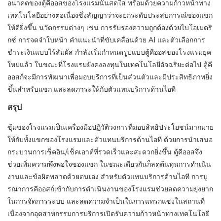
อนาคตของตู้คีออสของโรงแรมนั้นสดใส พร้อมด้วยความก้าวหน้าทาง
เทคโนโลยีอย่างต่อเนื่องซึ่งสัญญาว่าจะยกระดับประสบการณ์ของแขก
ให้ดียิ่งขึ้น นวัตกรรมต่างๆ เช่น การรับรองความถูกต้องด้วยไบโอเมตริ
กซ์ การจดจำใบหน้า คำแนะนำที่ขับเคลื่อนด้วย AI และตัวเลือกการ
ชำระเงินแบบไร้สัมผัส กำลังเริ่มกำหนดรูปแบบตู้คีออสของโรงแรมยุค
ใหม่แล้ว ในขณะที่โรงแรมยังคงลงทุนในเทคโนโลยีอัจฉริยะต่อไป ตู้คี
ออสก์จะมีการพัฒนาเพื่อมอบบริการที่เป็นส่วนตัวและมีประสิทธิภาพยิ่ง
ขึ้นสำหรับแขก และลดภาระให้กับตัวแทนบริการด้านไอที
สรุป
ซุ้มของโรงแรมเป็นเครื่องมือปฏิวัติวงการที่มอบสิทธิประโยชน์มากมาย
ให้กับทั้งแขกของโรงแรมและตัวแทนบริการด้านไอที ด้วยการนำเสนอ
กระบวนการเช็คอิน/เช็คเอาต์ที่รวดเร็วและสะดวกยิ่งขึ้น ตู้คีออสจึง
ช่วยเพิ่มความพึงพอใจของแขก ในขณะเดียวกันก็ลดต้นทุนการดำเนิน
งานและข้อผิดพลาดด้วยตนเอง สำหรับตัวแทนบริการด้านไอที การบู
รณาการคีออสก์เข้ากับการดำเนินงานของโรงแรมช่วยลดความยุ่งยาก
ในการจัดการระบบ และลดความจำเป็นในการแทรกแซงในสถานที่
เนื่องจากอุตสาหกรรมการบริการเปิดรับความก้าวหน้าทางเทคโนโลยี