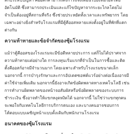
สก์ประสบปัญหา คีออสก์สามารถส่งการแจ้งเตือนไปยังทีมไอทีโดย
อัตโนมัติ ซึ่งสามารถประเมินและแก้ไขปัญหาจากระยะไกลโดยไม่
จำเป็นต้องอยู่ที่สถานที่จริง ซึ่งช่วยประหยัดทั้งเวลาและทรัพยากร โดย
เฉพาะอย่างยิ่งสำหรับโรงแรมที่มีตู้คีออสหลายแห่งตั้งอยู่ในที่พักที่แตก
ต่างกัน
ความท้าทายและข้อจำกัดของซุ้มโรงแรม
แม้ว่าตู้คีออสของโรงแรมจะมีข้อดีหลายประการ แต่ก็ไม่ได้ปราศจาก
ความท้าทายแต่อย่างใด การลงทุนเริ่มแรกที่จำเป็นในการซื้อและติด
ตั้งคีออสก์อาจมีจำนวนมาก โดยเฉพาะสำหรับโรงแรมขนาดเล็ก
นอกจากนี้ การบำรุงรักษาและการอัปเดตซอฟต์แวร์อย่างต่อเนื่องอาจมี
ค่าใช้จ่ายเพิ่มเติม นอกจากนี้ยังอาจเกิดข้อผิดพลาดทางเทคโนโลยี เช่น
การทำงานผิดพลาดของหน้าจอสัมผัสหรือข้อผิดพลาดของระบบการ
ชำระเงิน ซึ่งอาจทำให้แขกหงุดหงิดได้ นอกจากนี้ ไม่ใช่ว่าแขกทุกคน
จะพอใจกับเทคโนโลยีการบริการตนเอง และบางคนอาจชอบการ
โต้ตอบแบบเผชิญหน้าแบบดั้งเดิมกับพนักงานโรงแรม
อนาคตของซุ้มโรงแรม