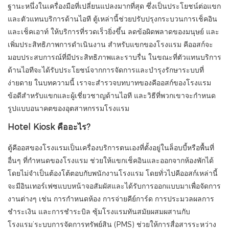
ฐานะหนึ่งในเครื่องมือที่เปลี่ยนแปลงมากที่สุด ซึ่งเป็นประโยชน์ต่อแขก
และตัวแทนบริการด้านไอที ตู้เหล่านี้ช่วยปรับปรุงกระบวนการเช็คอิน
และเช็คเอาท์ ให้บริการที่รวดเร็วยิ่งขึ้น ลดข้อผิดพลาดของมนุษย์ และ
เพิ่มประสิทธิภาพการดำเนินงาน สำหรับแขกของโรงแรม คีออสก์จะ
มอบประสบการณ์ที่มีประสิทธิภาพและราบรื่น ในขณะที่ตัวแทนบริการ
ด้านไอทีจะได้รับประโยชน์จากการจัดการและบำรุงรักษาระบบที่
ง่ายดาย ในบทความนี้ เราจะสำรวจบทบาทของคีออสก์ของโรงแรม
ข้อดีสำหรับแขกและผู้เชี่ยวชาญด้านไอที และวิธีที่พวกเขาจะกำหนด
รูปแบบอนาคตของอุตสาหกรรมโรงแรม
Hotel Kiosk คืออะไร?
ตู้คีออสของโรงแรมเป็นเครื่องบริการตนเองที่ตั้งอยู่ในล็อบบี้หรือพื้นที่
อื่นๆ ที่กำหนดของโรงแรม ช่วยให้แขกเช็คอินและออกจากห้องพักได้
โดยไม่จำเป็นต้องโต้ตอบกับพนักงานโรงแรม โดยทั่วไปคีออสก์เหล่านี้
จะมีอินเทอร์เฟซแบบหน้าจอสัมผัสและได้รับการออกแบบมาเพื่อจัดการ
งานต่างๆ เช่น การกำหนดห้อง การจ่ายคีย์การ์ด การประมวลผลการ
ชำระเงิน และการชำระบิล ซุ้มโรงแรมทันสมัยผสมผสานกับ
โรงแรม’ระบบการจัดการทรัพย์สิน (PMS) ช่วยให้การสื่อสารระหว่าง