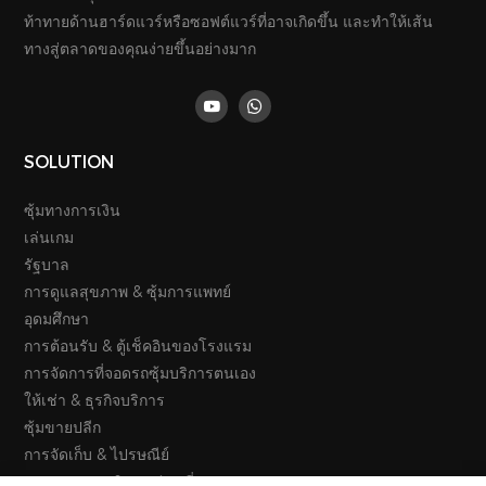
ท้าทายด้านฮาร์ดแวร์หรือซอฟต์แวร์ที่อาจเกิดขึ้น และทำให้เส้น
ทางสู่ตลาดของคุณง่ายขึ้นอย่างมาก
SOLUTION
ซุ้มทางการเงิน
เล่นเกม
รัฐบาล
การดูแลสุขภาพ & ซุ้มการแพทย์
อุดมศึกษา
การต้อนรับ & ตู้เช็คอินของโรงแรม
การจัดการที่จอดรถซุ้มบริการตนเอง
ให้เช่า & ธุรกิจบริการ
ซุ้มขายปลีก
การจัดเก็บ & ไปรษณีย์
การคมนาคม & การท่องเที่ยว