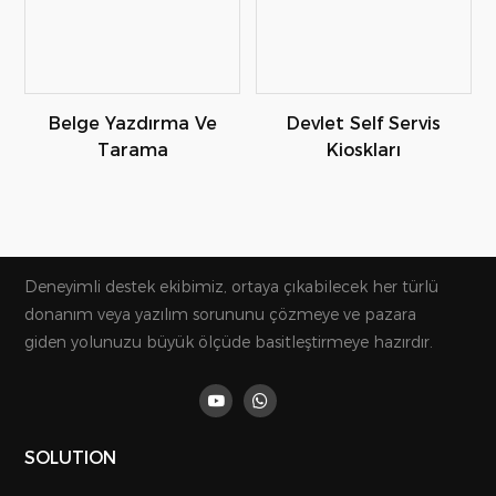
Belge Yazdırma Ve
Devlet Self Servis
Tarama
Kioskları
Deneyimli destek ekibimiz, ortaya çıkabilecek her türlü
donanım veya yazılım sorununu çözmeye ve pazara
giden yolunuzu büyük ölçüde basitleştirmeye hazırdır.
SOLUTION