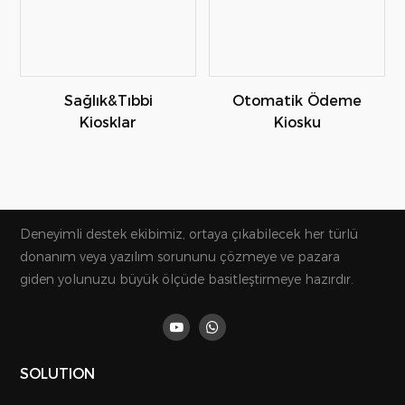
Sağlık&Tıbbi
Otomatik Ödeme
Kiosklar
Kiosku
Deneyimli destek ekibimiz, ortaya çıkabilecek her türlü
donanım veya yazılım sorununu çözmeye ve pazara
giden yolunuzu büyük ölçüde basitleştirmeye hazırdır.
SOLUTION