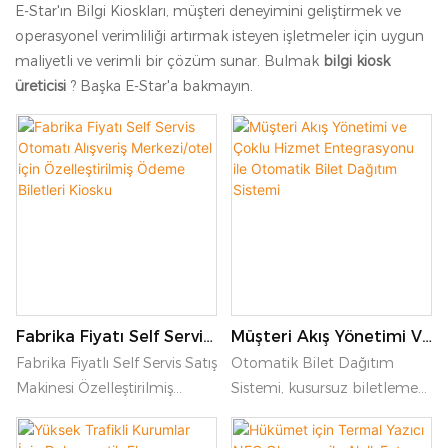
E-Star'ın Bilgi Kioskları, müşteri deneyimini geliştirmek ve
operasyonel verimliliği artırmak isteyen işletmeler için uygun
maliyetli ve verimli bir çözüm sunar. Bulmak
bilgi kiosk
üreticisi
? Başka E-Star'a bakmayın.
Fabrika Fiyatı Self Servis
Müşteri Akış Yönetimi Ve
Otomatı Alışveriş
Çoklu Hizmet
Fabrika Fiyatlı Self Servis Satış
Otomatik Bilet Dağıtım
Merkezi/otel Için
Entegrasyonu Ile
Makinesi Özelleştirilmiş
Sistemi, kusursuz biletleme
Özelleştirilmiş Ödeme
Otomatik Bilet Dağıtım
Ödeme Kiosku, alışveriş
ve müşteri akışı yönetimi
Biletleri Kiosku
Sistemi
merkezleri veya otellerdeki
sağlayarak müşteri