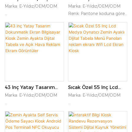
KFC/McDonald/Restoran
Dijital Tabela Ve
Marka: E-Yıldız/OEM/ODM
Marka: E-Yıldız/OEM/ODM
Kendi Sipariş Kiosk Için
Görüntüler Android Wifi
Renk: Pantone koduna göre
Kiosk Dokunmatik Ekran
Dokunmatik Ekran Kiosk
Renk: Pantone koduna göre
isteğe bağlı kiosk rengi; OEM
Servis Kiosk
Kapalı Akıllı Reklam
isteğe bağlı kiosk rengi; OEM
logosu
Ekranı Oynatıcılar
logosu
Uygulanabilir Sahne: Banka,
Devlet, Hastane, Otel,
Uygulanabilir Sahne: Banka,
Sinema, Restoran, Manzaralı
Devlet, Hastane, Otel,
Noktalar vb.
Sinema, Restoran, Manzaralı
Noktalar vb.
Genel Bakış: Dijital tabela,
yenilikçi ekran teknolojisi
43 Inç Yatay Tasarım
Sıcak Özel 55 Inç Lcd
aracılığıyla markanız ve
Dokunmatik Ekran
Medya Oynatıcı Zemin
müşterileriniz arasındaki
Marka: E-Yıldız/OEM/ODM
Marka: E-Yıldız/OEM/ODM
Bilgisayar Kiosk Zemin
Ayaklı Dijital Tabela
Genel Bakış: Bu yerde duran
boşluğu doldurur. Alışveriş
Ayakta Dijital Tabela Ve
Menü Panoları Reklam
otomatik dokunmatik ekranlı
merkezlerinde,
Renk: Pantone koduna göre
Renk: Pantone koduna göre
Açık Hava Reklam Ekranı
Ekranı Wifi Lcd Ekran
ödeme kiosku, kullanıcıların
havalimanlarında, otellerde
isteğe bağlı kiosk rengi; OEM
isteğe bağlı kiosk rengi; OEM
Görüntüler
Kiosk
yalnızca basit bir işleme
veya konferans
logosu
logosu
ihtiyacı vardır, hızlı ödeme,
merkezlerinde, dijital