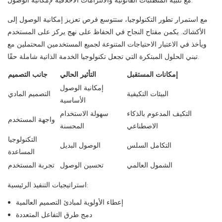
مع تلبية المتطلبات القانونية والالتزامات الأخلاقية لإمكانية الوصول.
مع استمرار تطور التكنولوجيا، ستتوسع فرص تعزيز إمكانية الوصول إلى
الأكشاك. يكمن مفتاح النجاح في الحفاظ على نهج يركز على المستخدم
ويأخذ في الاعتبار الاحتياجات المتنوعة لجميع المستخدمين المحتملين مع
تبني الحلول المبتكرة التي تجعل تكنولوجيا الخدمة الذاتية شاملة حقًا.
إمكانات المستقبل
التأثير الحالي
جانب التصميم
إمكانية الوصول
البيئات التكيفية
التصميم المادي
الأساسية
التكيف المدعوم بالذكاء
سهولة الاستخدام
واجهة المستخدم
الاصطناعي
المحسنة
التكنولوجيا
التكامل السلس
الوصول البديل
المساعدة
الشمول العالمي
تحسين الوصول
تجربة المستخدم
استراتيجيات التنفيذ الرئيسية:
إعطاء الأولوية لمبادئ التصميم العالمية
دمج طرق التفاعل المتعددة