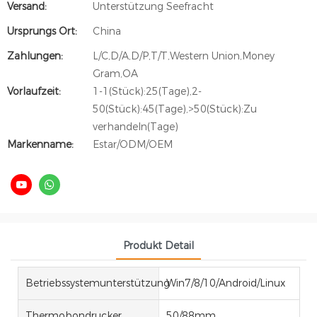
Versand:
Unterstützung Seefracht
Ursprungs Ort:
China
Zahlungen:
L/C,D/A,D/P,T/T,Western Union,Money
Gram,OA
Vorlaufzeit:
1-1(Stück):25(Tage),2-
50(Stück):45(Tage),>50(Stück):Zu
verhandeln(Tage)
Markenname:
Estar/ODM/OEM
Produkt Detail
Betriebssystemunterstützung
Win7/8/10/Android/Linux
Thermobondrucker
50/88mm