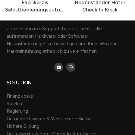
Fabrikpreis
Bodenständer Hotel
Selbstbedienungsautom
Check-In Kiosk
At Maßgeschneiderter
Selbstbedienungs-
Zahlungsticket-Kiosk Für
Zahlungsautomat Kiosk
Unser erfahrenes Support-Team ist bereit, alle
Einkaufszentrum/Hotel
Touchscreen Ticket Und
auftretenden Hardware- oder Software-
Kartenspender
Herausforderungen zu bewältigen und Ihren Weg zur
Markteinführung erheblich zu vereinfachen.
SOLUTION
Finanzkioske
Spielen
Regierung
Gesundheitswesen & Medizinische Kioske
Höhere Bildung
Gastgewerbe & Hotel-Check-In-Automaten