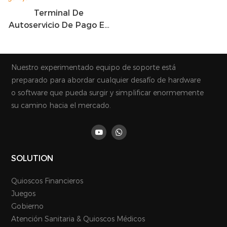
Terminal De
Autoservicio De Pago En
Efectivo/QUR En
Efectivo/QR De 19
Pulgadas Para La
Nuestro experimentado equipo de soporte está
Estación De Servicio Y
preparado para abordar cualquier desafío de hardware
Garaje
o software que pueda surgir y simplificar enormemente
su camino hacia el mercado.
SOLUTION
Quioscos Financieros
Juegos
Gobierno
Atención Sanitaria & Quioscos Médicos