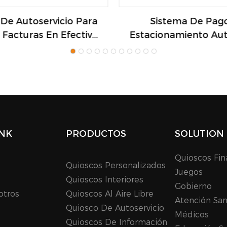
De Autoservicio Para
Sistema De Pag
Facturas En Efectivo
Estacionamiento Au
Estacionamiento
De La Máquina 
Expendedora Sist
Pago RFID RFID Esta
Sistema De Estacio
De Tarjetas Inteli
INK
PRODUCTOS
SOLUTION
Quioscos Fin
Quioscos Personalizados
Juegos
Quioscos Interiores
Gobierno
otros
Quioscos Al Aire Libre
Atención San
Quiosco De Autoservicio
Médicos
Quioscos De Información