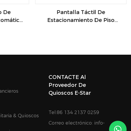
o De
Pantalla Táctil De
tomático
Estacionamiento De Piso
Auto
Automatizado Al Aire Libre
ema De
Con POS Y Impresora De
cionador
Boletos
namiento
gentes
CONTACTE Al
Proveedor De
ancieros
Quioscos E-Star
Tel:86 134 2137 0259
itaria & Quioscos
Correo electrónico:
info-