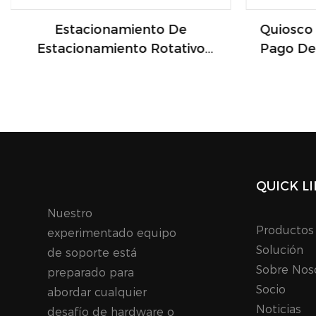
Estacionamiento De
Quiosco 
Estacionamiento Rotativo
Pago De 
Independiente
Y 
Estacionamiento
Automatizado Quiosco De
Estacionamiento Inteligente
Con Lector De Rfid Impresora
Térmica
QUICK L
Nuestro
Productos
experimentado equipo
Solución
de soporte está
Sobre Nos
preparado para
Socio
abordar cualquier
Noticias
desafío de hardware o