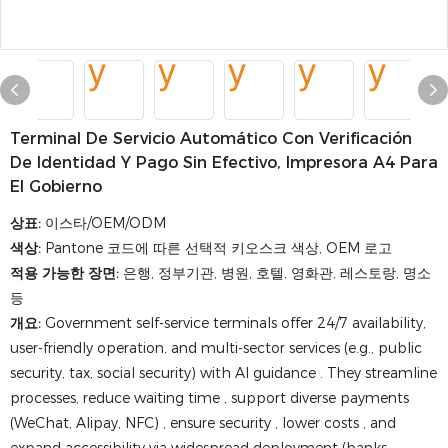
Terminal De Servicio Automático Con Verificación
De Identidad Y Pago Sin Efectivo, Impresora A4 Para
El Gobierno
상표:
이스타/OEM/ODM
색상:
Pantone 코드에 따른 선택적 키오스크 색상, OEM 로고
적용 가능한 장면:
은행, 정부기관, 병원, 호텔, 영화관, 레스토랑, 명소
등
개요:
Government self-service terminals offer 24/7 availability,
user-friendly operation, and multi-sector services (e.g., public
security, tax, social security) with AI guidance . They streamline
processes, reduce waiting time , support diverse payments
(WeChat, Alipay, NFC) , ensure security , lower costs , and