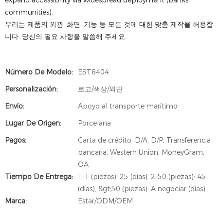
expand accessibility via widespread deployment (banks,
communities).
우리는 제품의 외관, 화면, 기능 등 모든 것에 대한 맞춤 제작을 허용합
니다. 당신의 필요 사항을 말씀해 주세요.
Número De Modelo:
EST8404
Personalización:
로고/색상/외관
Envío:
Apoyo al transporte marítimo
Lugar De Origen:
Porcelana
Pagos:
Carta de crédito, D/A, D/P, Transferencia
bancaria, Western Union, MoneyGram,
OA
Tiempo De Entrega:
1-1 (piezas): 25 (días), 2-50 (piezas): 45
(días), &gt;50 (piezas): A negociar (días)
Marca:
Estar/ODM/OEM