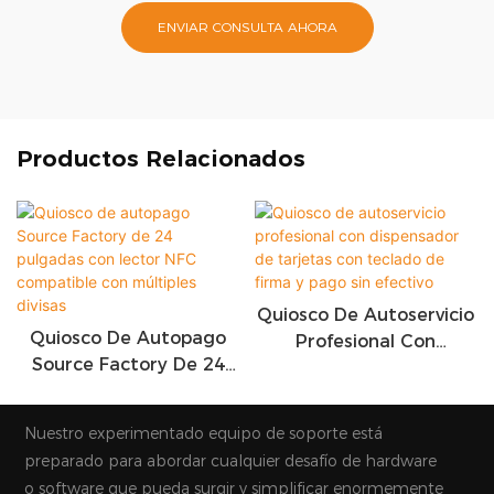
ENVIAR CONSULTA AHORA
Productos Relacionados
Quiosco De Autoservicio
Quiosco De Autopago
Profesional Con
Source Factory De 24
Dispensador De Tarjetas
Pulgadas Con Lector
Con Teclado De Firma Y
NFC Compatible Con
Pago Sin Efectivo
Nuestro experimentado equipo de soporte está
Múltiples Divisas
preparado para abordar cualquier desafío de hardware
o software que pueda surgir y simplificar enormemente