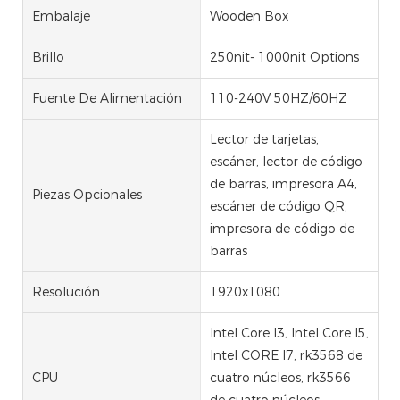
Embalaje
Wooden Box
Brillo
250nit- 1000nit Options
Fuente De Alimentación
110-240V 50HZ/60HZ
Lector de tarjetas,
escáner, lector de código
de barras, impresora A4,
Piezas Opcionales
escáner de código QR,
impresora de código de
barras
Resolución
1920x1080
Intel Core I3, Intel Core I5,
Intel CORE I7, rk3568 de
CPU
cuatro núcleos, rk3566
de cuatro núcleos,