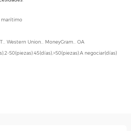
 marítimo
. T/T... Western Union... MoneyGram... OA
s),2-50(piezas):45(días),>50(piezas):A negociar(días)