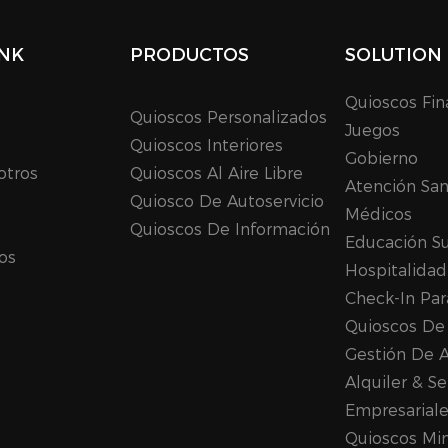
INK
PRODUCTOS
SOLUTION
Quioscos Fin
Quioscos Personalizados
Juegos
Quioscos Interiores
Gobierno
otros
Quioscos Al Aire Libre
Atención San
Quiosco De Autoservicio
Médicos
Quioscos De Información
Educación Su
os
Hospitalidad
Check-In Par
Quioscos De 
Gestión De 
Alquiler & Se
Empresarial
Quioscos Min