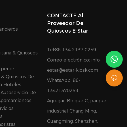
CONTACTE Al
Proveedor De
ancieros
Quioscos E-Star
Tel:86 134 2137 0259
itaria & Quioscos
Correo electrónico:
info-
perior
estar@estar-kiosk.com
 & Quioscos De
WhatsApp:
86-
a Hoteles
13421370259
Autoservicio De
Aparcamientos
Agregar: Bloque C, parque
rvicios
industrial Chang Ming,
es
Guangming, Shenzhen,
oristas