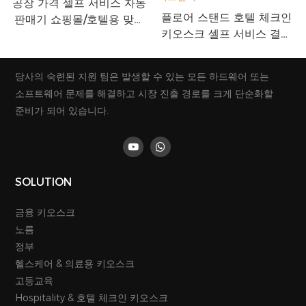
공장 가격 셀프 서비스 자동
플로어 스탠드 호텔 체크인
판매기 쇼핑몰/호텔용 맞춤
키오스크 셀프 서비스 결제
형 지불 티켓 키오스크
기 키오스크 터치 스크린 티
켓 및 카드 디스펜서
당사의 숙련된 지원 팀은 발생할 수 있는 모든 하드웨어 또는
소프트웨어 문제를 해결하고 시장 진출 경로를 크게 단순화할
준비가 되어 있습니다.
SOLUTION
금융 키오스크
노름
정부
헬스케어 & 의료용 키오스크
고등교육
Hospitality & 호텔 체크인 키오스크