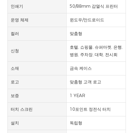
인쇄기
50/88mm 감열식 프린터
운영 체제
윈도우/안드로이드
컬러
맞춤형
호텔, 쇼핑몰, 슈퍼마켓, 은행,
신청
병원, 주차장, 대학, 전시회
소재
금속 케이스
로고
맞춤형 고객 로고
보증
1 YEAR
터치 스크린
10포인트 정전식 터치
설치
독립형