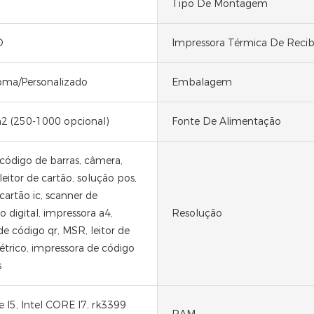
Tipo De Montagem
D
Impressora Térmica De Reci
ioma/Personalizado
Embalagem
2 (250-1000 opcional)
Fonte De Alimentação
 código de barras, câmera,
leitor de cartão, solução pos,
 cartão ic, scanner de
 digital, impressora a4,
Resolução
e código qr, MSR, leitor de
létrico, impressora de código
s
e I5, Intel CORE I7, rk3399
RAM