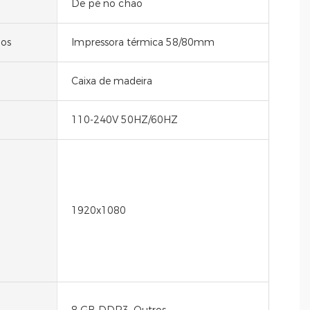
De pé no chão
bos
Impressora térmica 58/80mm
Caixa de madeira
110-240V 50HZ/60HZ
1920x1080
8 GB DDR3, Outros