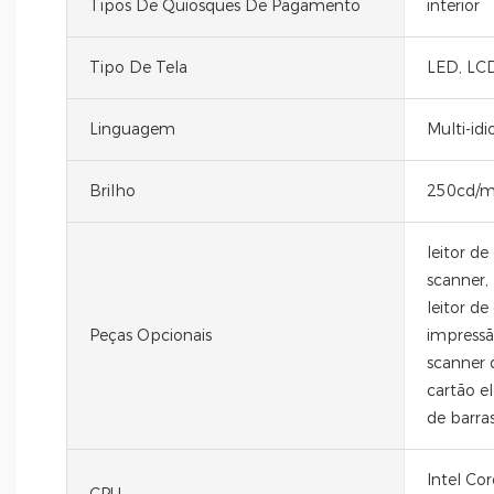
Tipos De Quiosques De Pagamento
interior
Tipo De Tela
LED, LC
Linguagem
Multi-id
Brilho
250cd/m
leitor de
scanner, 
leitor de
Peças Opcionais
impressão
scanner d
cartão e
de barra
Intel Cor
CPU