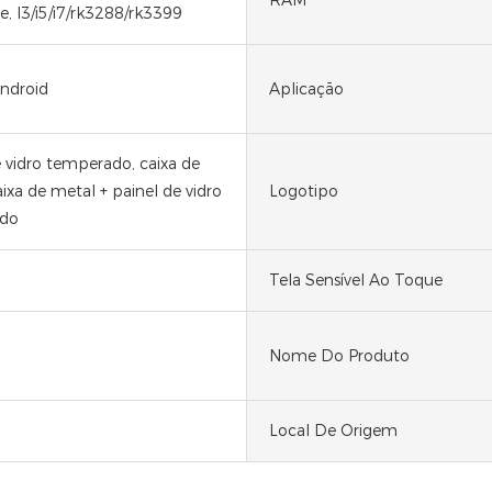
e, I3/i5/i7/rk3288/rk3399
android
Aplicação
e vidro temperado, caixa de
ixa de metal + painel de vidro
Logotipo
do
Tela Sensível Ao Toque
Nome Do Produto
Local De Origem