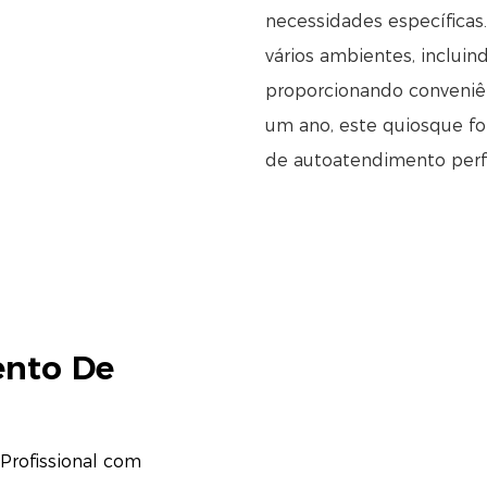
necessidades específicas
vários ambientes, incluin
proporcionando conveniên
um ano, este quiosque foi
de autoatendimento perfe
ento De
rofissional com