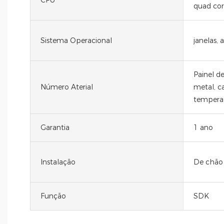
quad cor
Sistema Operacional
janelas, 
Painel d
Número Aterial
metal, ca
tempera
Garantia
1 ano
Instalação
De chão
Função
SDK