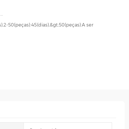
..
),2-50(peças):45(dias),&gt;50(peças):A ser