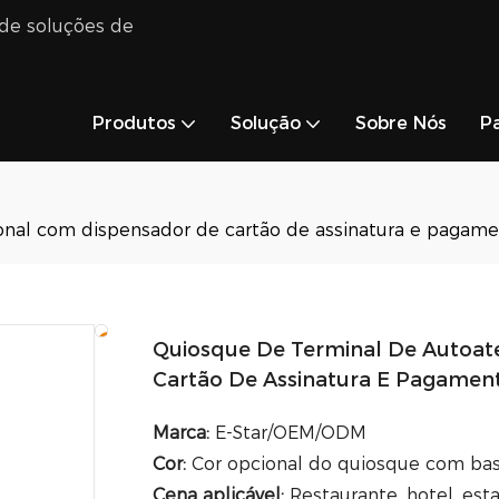
 de soluções de
Produtos
Solução
Sobre Nós
Pa
onal com dispensador de cartão de assinatura e pagame
Quiosque De Terminal De Autoat
Cartão De Assinatura E Pagamen
Marca:
E-Star/OEM/ODM
Cor:
Cor opcional do quiosque com ba
Cena aplicável:
Restaurante, hotel, est