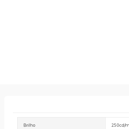
Brilho
250cd/m