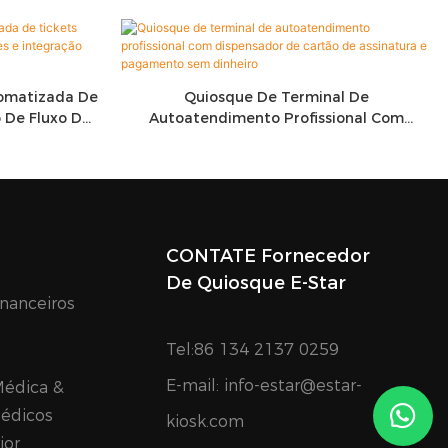
tomatizada De
Quiosque De Terminal De
 De Fluxo De
Autoatendimento Profissional Com
tisserviços
Dispensador De Cartão De Assinatura E
Pagamento Sem Dinheiro
CONTATE Fornecedor
De Quiosque E-Star
nanceiros
Tel:86 134 2137 0259
E-mail:
info-estar@estar-
Médica &
édicos
kiosk.com
ior