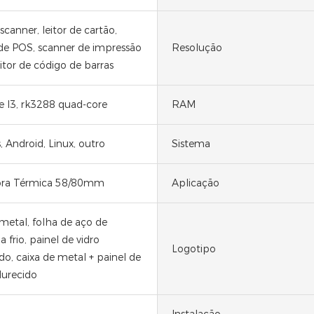
canner, leitor de cartão,
de POS, scanner de impressão
Resolução
leitor de código de barras
re I3, rk3288 quad-core
RAM
 Android, Linux, outro
Sistema
ora Térmica 58/80mm
Aplicação
 metal, folha de aço de
 frio, painel de vidro
Logotipo
do, caixa de metal + painel de
durecido