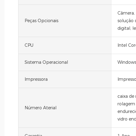
Câmera, s
Peças Opcionais
solução 
digital, 
CPU
Intel Co
Sistema Operacional
Windows,
Impressora
Impress
caixa de
rolagem a
Número Aterial
endureci
vidro en