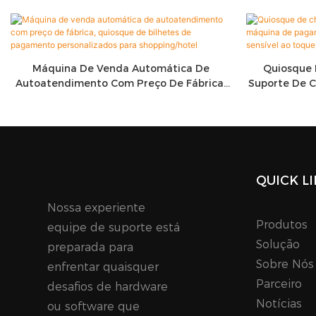
Máquina De Venda Automática De
Quiosque 
Autoatendimento Com Preço De Fábrica,
Suporte De 
Quiosque De Bilhetes De Pagamento
Self-Service
Personalizados Para Shopping/hotel
Ao Toque,
QUICK L
Nossa experiente
Produtos
equipe de suporte está
Solução
preparada para
Sobre Nós
enfrentar quaisquer
Parceiro
desafios de hardware
Notícias
ou software que