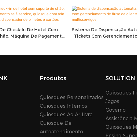
De Check-In De Hotel Com
Sistema De Dispensação Au
Chão, Máquina De Pagamento
Tickets Com Gerenciamento
, Quiosque Com Tela Sensível
Clientes E Integração Mul
 Dispensador De Bilhetes E
Cartões
INK
Produtos
SOLUTION
Quiosques Fi
Quiosques Personalizados
Jogos
Quiosques Internos
Governo
Quiosques Ao Ar Livre
Assistência 
Quiosque De
Quiosques M
Autoatendimento
Ensino Super