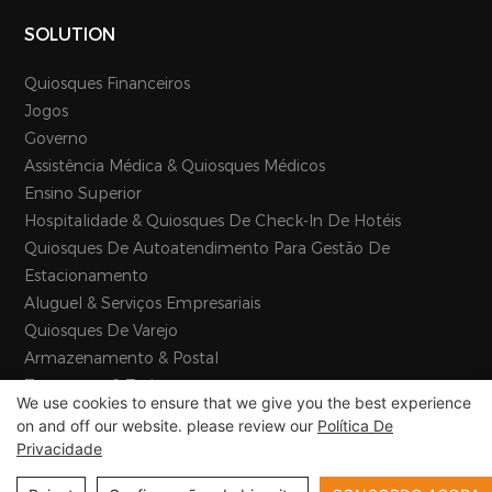
SOLUTION
Quiosques Financeiros
Jogos
Governo
Assistência Médica & Quiosques Médicos
Ensino Superior
Hospitalidade & Quiosques De Check-In De Hotéis
Quiosques De Autoatendimento Para Gestão De
Estacionamento
Aluguel & Serviços Empresariais
Quiosques De Varejo
Armazenamento & Postal
Transporte & Turismo
We use cookies to ensure that we give you the best experience
on and off our website. please review our
Política De
Privacidade
Copyright © 2026 E-Star Information Technology Co., Ltd -
www.estarkiosk.com |
Mapa do site