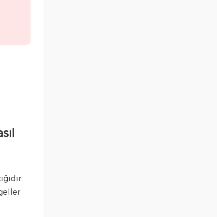
sıl
ğıdır.
geller