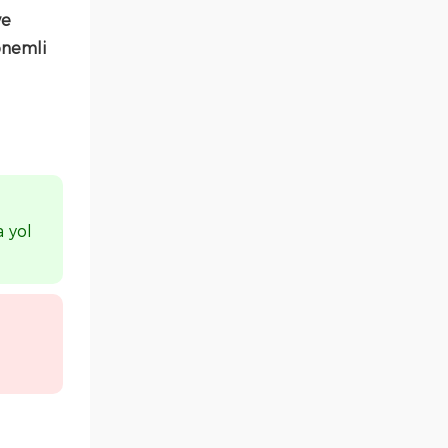
ve
önemli
a yol