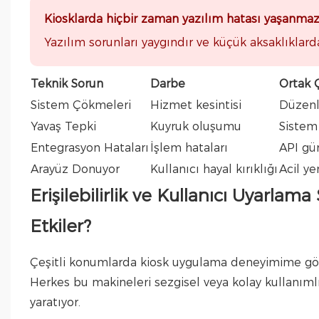
Kiosklarda hiçbir zaman yazılım hatası yaşanm
Yazılım sorunları yaygındır ve küçük aksaklıklard
Teknik Sorun
Darbe
Ortak 
Sistem Çökmeleri
Hizmet kesintisi
Düzenl
Yavaş Tepki
Kuyruk oluşumu
Sistem
Entegrasyon Hataları
İşlem hataları
API gü
Arayüz Donuyor
Kullanıcı hayal kırıklığı
Acil y
Erişilebilirlik ve Kullanıcı Uyarlam
Etkiler?
Çeşitli konumlarda kiosk uygulama deneyimime göre, 
Herkes bu makineleri sezgisel veya kolay kullanımlı 
yaratıyor.