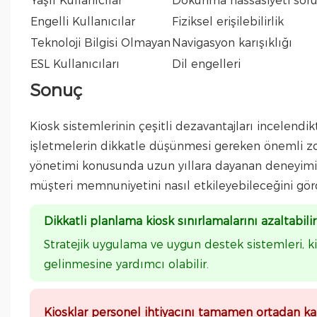
Yaşlı Kullanıcılar
Dokunma hassasiyeti soru
Engelli Kullanıcılar
Fiziksel erişilebilirlik
Teknoloji Bilgisi Olmayan
Navigasyon karışıklığı
ESL Kullanıcıları
Dil engelleri
Sonuç
Kiosk sistemlerinin çeşitli dezavantajları incelendi
işletmelerin dikkatle düşünmesi gereken önemli zorl
yönetimi konusunda uzun yıllara dayanan deneyim
müşteri memnuniyetini nasıl etkileyebileceğini gö
Dikkatli planlama kiosk sınırlamalarını azaltabi
Stratejik uygulama ve uygun destek sistemleri, ki
gelinmesine yardımcı olabilir.
Kiosklar personel ihtiyacını tamamen ortadan k