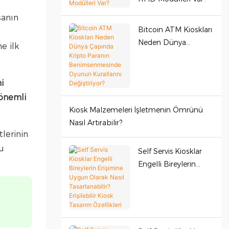
şanın
Bitcoin ATM Kioskları
Neden Dünya
e ilk
Çapında Kripto
Paranın
Benimsenmesinde
i
Oyunun Kurallarını
 önemli
Değiştiriyor?
Kiosk Malzemeleri İşletmenin Ömrünü
Nasıl Artırabilir?
tlerinin
nu
Self Servis Kiosklar
Engelli Bireylerin
Erişimine Uygun
Olarak Nasıl
Tasarlanabilir?
Erişilebilir Kiosk
Tasarım Özellikleri