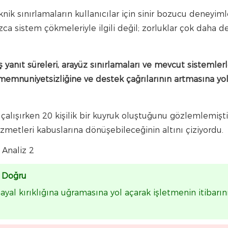
nik sınırlamaların kullanıcılar için sinir bozucu deneyiml
zca sistem çökmeleriyle ilgili değil; zorluklar çok daha d
ş yanıt süreleri, arayüz sınırlamaları ve mevcut sistemler
 memnuniyetsizliğine ve destek çağrılarının artmasına yo
çalışırken 20 kişilik bir kuyruk oluştuğunu gözlemlemişt
hizmetleri kabuslarına dönüşebileceğinin altını çiziyordu.
r Doğru
ayal kırıklığına uğramasına yol açarak işletmenin itibarın