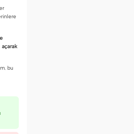
er
erinlere
le
l açarak
im, bu
ı