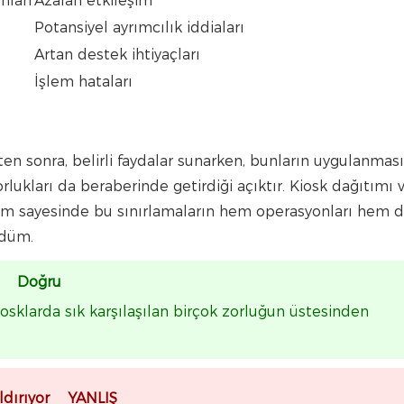
nları
Azalan etkileşim
Potansiyel ayrımcılık iddiaları
Artan destek ihtiyaçları
İşlem hataları
kten sonra, belirli faydalar sunarken, bunların uygulanmas
ukları da beraberinde getirdiği açıktır. Kiosk dağıtımı 
im sayesinde bu sınırlamaların hem operasyonları hem 
rdüm.
lir Doğru
osklarda sık karşılaşılan birçok zorluğun üstesinden
aldırıyor YANLIŞ