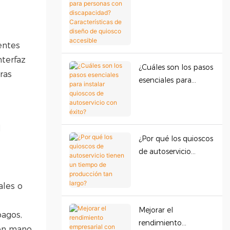
que sean accesibles
para personas con
discapacidad?
entes
Características de
diseño de quiosco
nterfaz
¿Cuáles son los pasos
accesible
ras
esenciales para
instalar quioscos de
autoservicio con
éxito?
l
¿Por qué los quioscos
de autoservicio
tienen un tiempo de
producción tan
ales o
largo?
Mejorar el
pagos,
rendimiento
 en mano