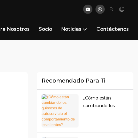
re Nosotros
Socio
Noticias
Contáctenos
Recomendado Para Ti
¿Cómo están
cambiando los
quioscos de
autoservicio el
comportamiento de
los clientes?