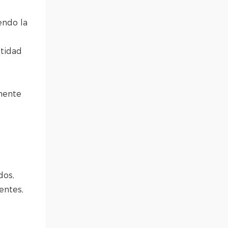
endo la
ntidad
lmente
dos,
entes,