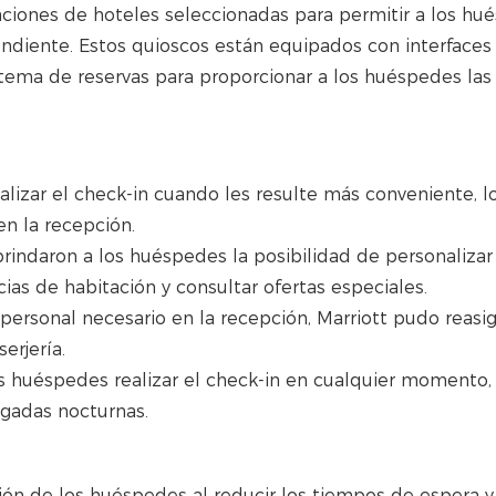
aciones de hoteles seleccionadas para permitir a los hu
endiente. Estos quioscos están equipados con interfaces
sistema de reservas para proporcionar a los huéspedes las 
lizar el check-in cuando les resulte más conveniente, l
en la recepción.
brindaron a los huéspedes la posibilidad de personalizar
as de habitación y consultar ofertas especiales.
e personal necesario en la recepción, Marriott pudo reasi
erjería.
os huéspedes realizar el check-in en cualquier momento,
egadas nocturnas.
ción de los huéspedes al reducir los tiempos de espera y