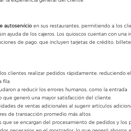
r la experiencia general del cliente.
de autoservicio
en sus restaurantes, permitiendo a los cli
sin ayuda de los cajeros. Los quioscos cuentan con una i
pciones de pago, que incluyen tarjetas de crédito, billete
 los clientes realizar pedidos rápidamente, reduciendo e
fila.
yudaron a reducir los errores humanos, como la entrada
lo que generó una mayor satisfacción del cliente.
idades de ventas adicionales al sugerir artículos adicion
ores de transacción promedio más altos.
os que se encargan del procesamiento de pedidos y los 
dos necesarios en el mostrador, lo que generó ahorros