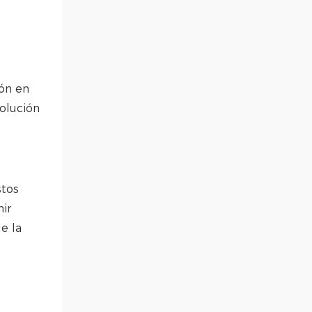
ión en
olución
stos
ir
e la