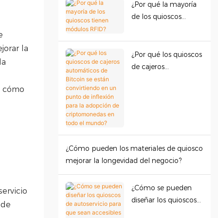
¿Por qué la mayoría
de los quioscos
tienen módulos
e
RFID?
orar la
¿Por qué los quioscos
la
de cajeros
automáticos de
y cómo
Bitcoin se están
convirtiendo en un
punto de inflexión
para la adopción de
criptomonedas en
¿Cómo pueden los materiales de quiosco
todo el mundo?
mejorar la longevidad del negocio?
¿Cómo se pueden
ervicio
diseñar los quioscos
 de
de autoservicio para