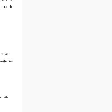
ncia de
lumen
cajeros
viles