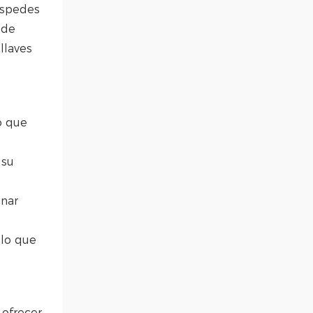
éspedes
 de
llaves
o que
 su
gnar
 lo que
 ofrecer