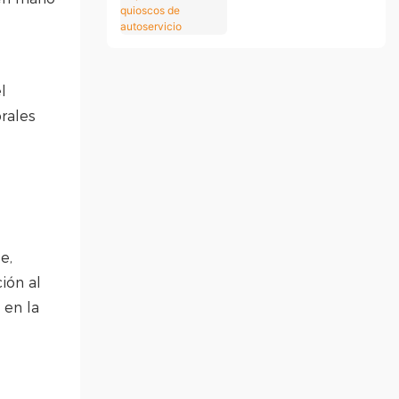
empresarial con
quioscos de
autoservicio
l
rales
e,
ión al
 en la