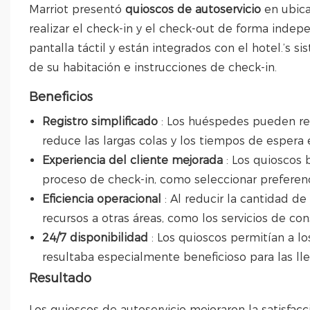
Marriot presentó
quioscos de autoservicio
en ubic
realizar el check-in y el check-out de forma indep
pantalla táctil y están integrados con el hotel.’s 
de su habitación e instrucciones de check-in.
Beneficios
Registro simplificado
: Los huéspedes pueden rea
reduce las largas colas y los tiempos de espera 
Experiencia del cliente mejorada
: Los quioscos 
proceso de check-in, como seleccionar preferenci
Eficiencia operacional
: Al reducir la cantidad d
recursos a otras áreas, como los servicios de cons
24/7 disponibilidad
: Los quioscos permitían a l
resultaba especialmente beneficioso para las ll
Resultado
Los quioscos de autoservicio mejoraron la satisfac